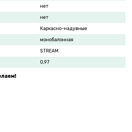
нет
нет
Каркасно-надувные
монобалонная
STREAM
0,97
елаем!